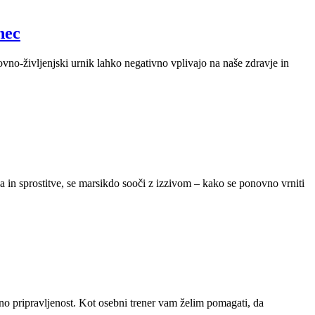
nec
no-življenjski urnik lahko negativno vplivajo na naše zdravje in
ca in sprostitve, se marsikdo sooči z izzivom – kako se ponovno vrniti
sno pripravljenost. Kot osebni trener vam želim pomagati, da