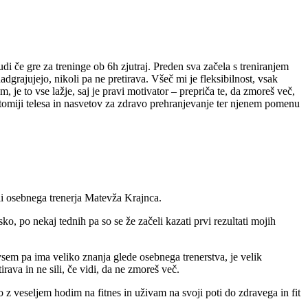
di če gre za treninge ob 6h zjutraj. Preden sva začela s treniranjem
dgrajujejo, nikoli pa ne pretirava. Všeč mi je fleksibilnost, vsak
 je to vse lažje, saj je pravi motivator – prepriča te, da zmoreš več,
atomiji telesa in nasvetov za zdravo prehranjevanje ter njenem pomenu
ili osebnega trenerja Matevža Krajnca.
, po nekaj tednih pa so se že začeli kazati prvi rezultati mojih
vsem pa ima veliko znanja glede osebnega trenerstva, je velik
rava in ne sili, če vidi, da ne zmoreš več.
z veseljem hodim na fitnes in uživam na svoji poti do zdravega in fit