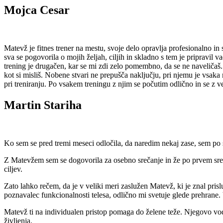
Mojca Cesar
Matevž je fitnes trener na mestu, svoje delo opravlja profesionalno in
sva se pogovorila o mojih željah, ciljih in skladno s tem je pripravil 
trening je drugačen, kar se mi zdi zelo pomembno, da se ne naveličaš. 
kot si misliš. Nobene stvari ne prepušča naključju, pri njemu je vsa
pri treniranju. Po vsakem treningu z njim se počutim odlično in se z 
Martin Stariha
Ko sem se pred tremi meseci odločila, da naredim nekaj zase, sem po sp
Z Matevžem sem se dogovorila za osebno srečanje in že po prvem srečan
ciljev.
Zato lahko rečem, da je v veliki meri zaslužen Matevž, ki je znal pris
poznavalec funkcionalnosti telesa, odlično mi svetuje glede prehrane. V
Matevž ti na individualen pristop pomaga do želene teže. Njegovo vodi
življenja.