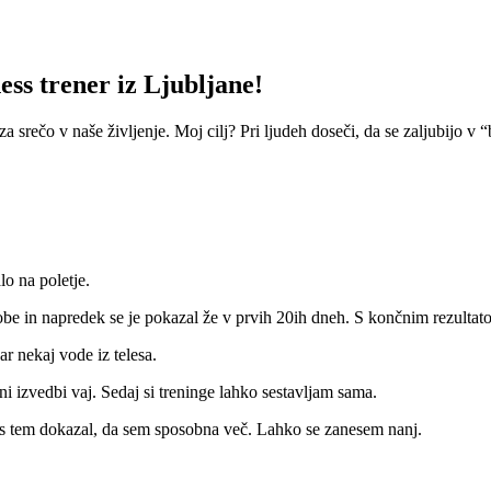
ess trener iz Ljubljane!
za srečo v naše življenje. Moj cilj? Pri ljudeh doseči, da se zaljubijo v 
o na poletje.
čobe in napredek se je pokazal že v prvih 20ih dneh. S končnim rezulta
r nekaj vode iz telesa.
i izvedbi vaj. Sedaj si treninge lahko sestavljam sama.
mi s tem dokazal, da sem sposobna več. Lahko se zanesem nanj.