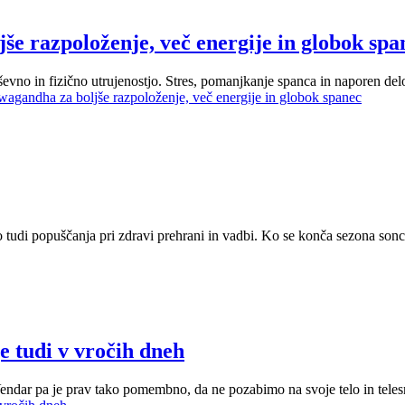
e razpoloženje, več energije in globok spa
no in fizično utrujenostjo. Stres, pomanjkanje spanca in naporen delov
agandha za boljše razpoloženje, več energije in globok spanec
to tudi popuščanja pri zdravi prehrani in vadbi. Ko se konča sezona son
je tudi v vročih dneh
. Vendar pa je prav tako pomembno, da ne pozabimo na svoje telo in tele