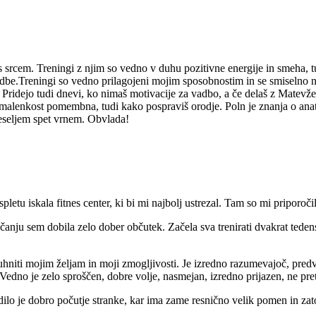
 s srcem. Treningi z njim so vedno v duhu pozitivne energije in smeha, tu
vadbe.Treningi so vedno prilagojeni mojim sposobnostim in se smiselno na
Pridejo tudi dnevi, ko nimaš motivacije za vadbo, a če delaš z Matevžem,
ka malenkost pomembna, tudi kako pospraviš orodje. Poln je znanja o an
veseljem spet vrnem. Obvlada!
letu iskala fitnes center, ki bi mi najbolj ustrezal. Tam so mi priporoč
ju sem dobila zelo dober občutek. Začela sva trenirati dvakrat tedensko
luhniti mojim željam in moji zmogljivosti. Je izredno razumevajoč, pred
edno je zelo sproščen, dobre volje, nasmejan, izredno prijazen, ne preti
lo je dobro počutje stranke, kar ima zame resnično velik pomen in zato 