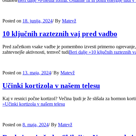
ostanete
Beri dalje »
Poletna forma: Ostanite fit in polni energije tudi 
Posted on
18. junija, 2024
/
By
Matevž
10 ključnih razteznih vaj pred vadbo
Pred začetkom vsake vadbe je pomembno izvesti primerno ogrevanje, ki
zahtevnejše aktivnosti, temveč tudi
Beri dalje »
10 ključnih razteznih v
Posted on
13. maja, 2024
/
By
Matevž
Učinki kortizola v našem telesu
Kaj v resnici počne kortizol? Večina ljudi je že slišala za hormon kort
»
Učinki kortizola v našem telesu
Posted on
8. maja, 2024
/
By
Matevž