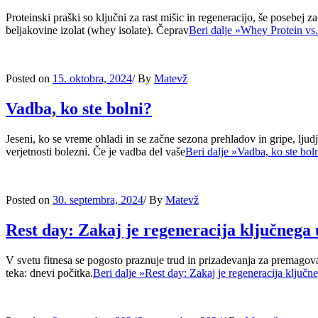
Proteinski praški so ključni za rast mišic in regeneracijo, še posebej z
beljakovine izolat (whey isolate). Čeprav
Beri dalje »
Whey Protein vs.
Posted on
15. oktobra, 2024
/
By
Matevž
Vadba, ko ste bolni?
Jeseni, ko se vreme ohladi in se začne sezona prehladov in gripe, lju
verjetnosti bolezni. Če je vadba del vaše
Beri dalje »
Vadba, ko ste bol
Posted on
30. septembra, 2024
/
By
Matevž
Rest day: Zakaj je regeneracija ključnega 
V svetu fitnesa se pogosto praznuje trud in prizadevanja za premagova
teka: dnevi počitka.
Beri dalje »
Rest day: Zakaj je regeneracija ključn