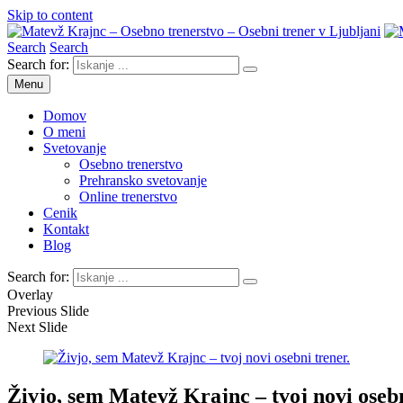
Skip to content
Search
Search
Osebno trenerstvo
Search for:
Matevž Krajnc – Osebno treners
Menu
Domov
O meni
Svetovanje
Osebno trenerstvo
Prehransko svetovanje
Online trenerstvo
Cenik
Kontakt
Blog
Search for:
Overlay
Previous Slide
Next Slide
Živjo, sem Matevž Krajnc – tvoj novi osebn