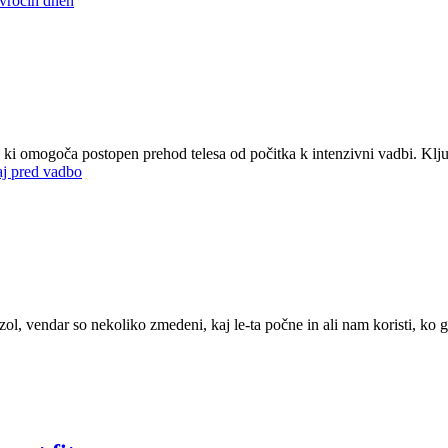
v vročih dneh
 omogoča postopen prehod telesa od počitka k intenzivni vadbi. Ključni
aj pred vadbo
izol, vendar so nekoliko zmedeni, kaj le-ta počne in ali nam koristi, ko 