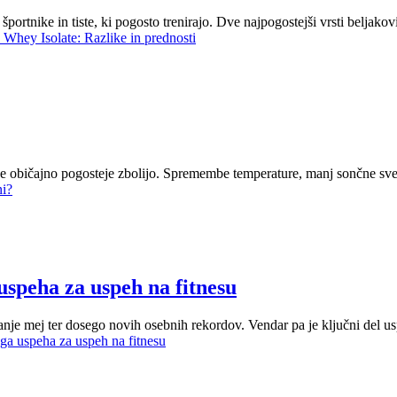
a športnike in tiste, ki pogosto trenirajo. Dve najpogostejši vrsti beljak
 Whey Isolate: Razlike in prednosti
dje običajno pogosteje zbolijo. Spremembe temperature, manj sončne sve
ni?
uspeha za uspeh na fitnesu
nje mej ter dosego novih osebnih rekordov. Vendar pa je ključni del us
ega uspeha za uspeh na fitnesu