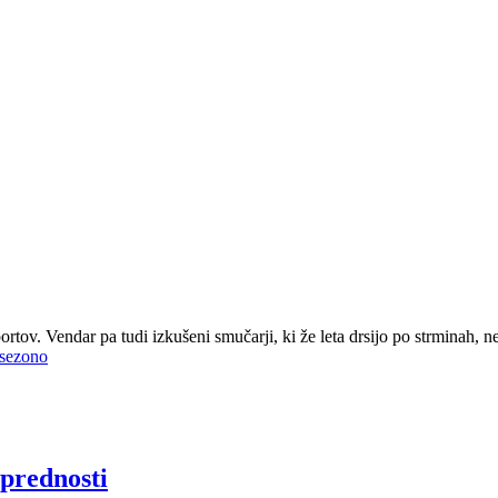
portov. Vendar pa tudi izkušeni smučarji, ki že leta drsijo po strminah
 sezono
 prednosti