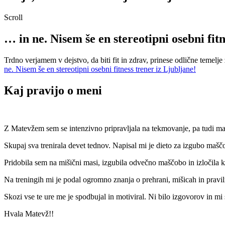
Scroll
… in ne. Nisem še en stereotipni osebni fitn
Trdno verjamem v dejstvo, da biti fit in zdrav, prinese odlične temelje 
ne. Nisem še en stereotipni osebni fitness trener iz Ljubljane!
Kaj pravijo o meni
Z Matevžem sem se intenzivno pripravljala na tekmovanje, pa tudi mal
Skupaj sva trenirala devet tednov. Napisal mi je dieto za izgubo maš
Pridobila sem na mišični masi, izgubila odvečno maščobo in izločila ka
Na treningih mi je podal ogromno znanja o prehrani, mišicah in praviln
Skozi vse te ure me je spodbujal in motiviral. Ni bilo izgovorov in 
Hvala Matevž!!