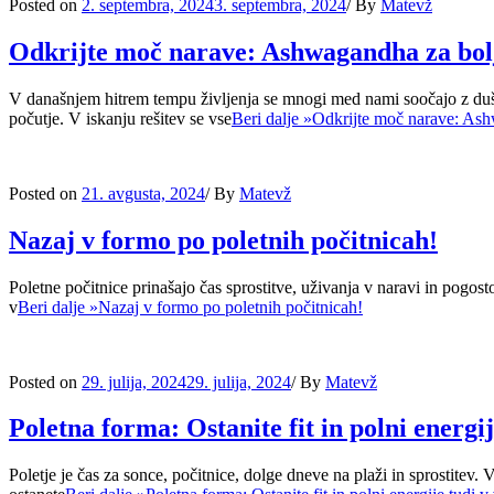
Posted on
2. septembra, 2024
3. septembra, 2024
/
By
Matevž
Odkrijte moč narave: Ashwagandha za boljš
V današnjem hitrem tempu življenja se mnogi med nami soočajo z dušev
počutje. V iskanju rešitev se vse
Beri dalje »
Odkrijte moč narave: Ashw
Posted on
21. avgusta, 2024
/
By
Matevž
Nazaj v formo po poletnih počitnicah!
Poletne počitnice prinašajo čas sprostitve, uživanja v naravi in pogos
v
Beri dalje »
Nazaj v formo po poletnih počitnicah!
Posted on
29. julija, 2024
29. julija, 2024
/
By
Matevž
Poletna forma: Ostanite fit in polni energi
Poletje je čas za sonce, počitnice, dolge dneve na plaži in sprostitev