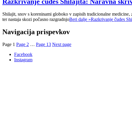
Razkrivanje čudes Shilajita: Naravna skriv
Shilajit, snov s koreninami globoko v zapisih tradicionalne medicine, 
ter nastaja skozi počasno razgradnjo
Beri dalje »
Razkrivanje čudes Shil
Navigacija prispevkov
Page
1
Page
2
…
Page
13
Next page
Facebook
Instagram