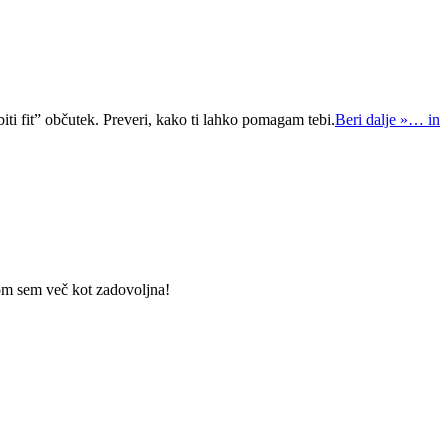
“biti fit” občutek. Preveri, kako ti lahko pomagam tebi.
Beri dalje »
… in
tom sem več kot zadovoljna!