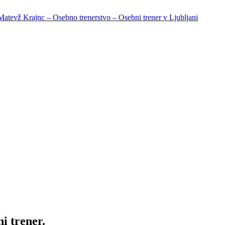
tvo – Osebni trener v Ljubljani
i trener.