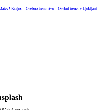
splash
XXRNdcA-unsplash