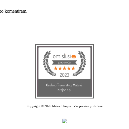
, ko komentiram.
Copyright © 2020 Matevž Krajnc. Vse pravice pridržane
Izdelava spletne strani