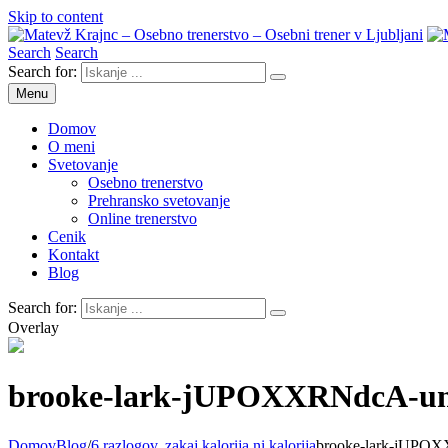
Skip to content
Search
Search
Matevž Krajnc – Osebno trenerstvo – Osebni trener v Ljubljani
Osebno trenerstvo
Search for:
Menu
Domov
O meni
Svetovanje
Osebno trenerstvo
Prehransko svetovanje
Online trenerstvo
Cenik
Kontakt
Blog
Search for:
Overlay
brooke-lark-jUPOXXRNdcA-un
Domov
Blog
/
6 razlogov, zakaj kalorija ni kalorija
brooke-lark-jUPO