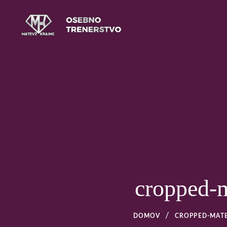
Skip
to
content
Osebno trenerstvo
MATEVŽ KRAJNC – OS
LJUBLJANI
cropped-m
DOMOV
CROPPED-MATE