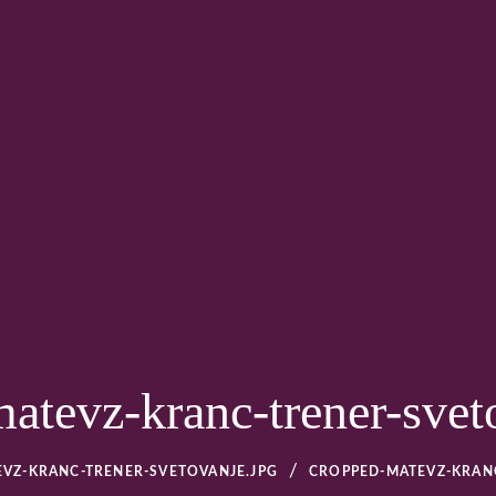
EBNO TRENERSTVO – OS
atevz-kranc-trener-svet
VZ-KRANC-TRENER-SVETOVANJE.JPG
CROPPED-MATEVZ-KRANC