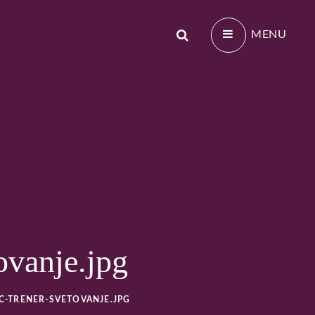
Search
MENU
EBNI TRENER V
ovanje.jpg
-TRENER-SVETOVANJE.JPG