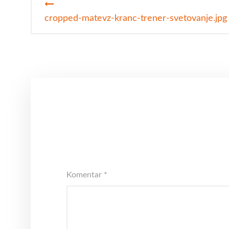
Navigacija
prispevka
cropped-matevz-kranc-trener-svetovanje.jpg
Komentar
*