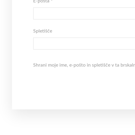
E-pošta
*
Spletišče
Shrani moje ime, e-pošto in spletišče v ta brskal