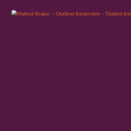
Skip
to
content
Osebno trenerstvo
MATEVŽ KRAJNC – OS
LJUBLJANI