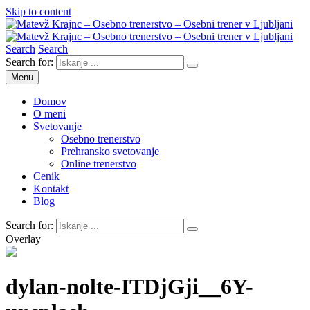
Skip to content
Search
Search
Matevž Krajnc – Osebno trenerstvo – Osebni trener v Ljubljani
Osebno trenerstvo
Search for:
Menu
Domov
O meni
Svetovanje
Osebno trenerstvo
Prehransko svetovanje
Online trenerstvo
Cenik
Kontakt
Blog
Search for:
Overlay
dylan-nolte-ITDjGji__6Y-