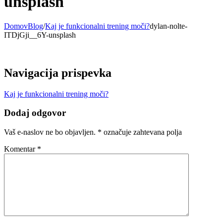
unsplash
Domov
Blog
/
Kaj je funkcionalni trening moči?
dylan-nolte-
ITDjGji__6Y-unsplash
Navigacija prispevka
Kaj je funkcionalni trening moči?
Dodaj odgovor
Vaš e-naslov ne bo objavljen.
*
označuje zahtevana polja
Komentar
*