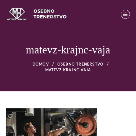
Skip
to
content
Osebno trenerstvo
MATEVŽ KRAJNC – OSEBNO TRENERSTVO – OSEBNI
TRENER V LJUBLJANI
matevz-krajnc-vaja
DOMOV
OSEBNO TRENERSTVO
MATEVZ-KRAJNC-VAJA