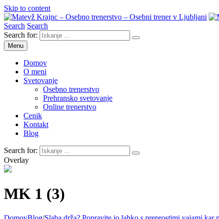
Skip to content
Search
Search
Matevž Krajnc – Osebno trenerstvo – Osebni trener v Ljubljani
Osebno trenerstvo
Search for:
Menu
Domov
O meni
Svetovanje
Osebno trenerstvo
Prehransko svetovanje
Online trenerstvo
Cenik
Kontakt
Blog
Search for:
Overlay
MK 1 (3)
Domov
Blog
/
Slaba drža? Popravite jo lahko s preprostimi vajami kar