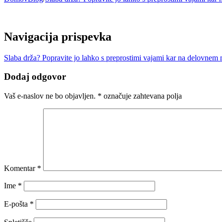
Navigacija prispevka
Slaba drža? Popravite jo lahko s preprostimi vajami kar na delovnem 
Dodaj odgovor
Vaš e-naslov ne bo objavljen.
*
označuje zahtevana polja
Komentar
*
Ime
*
E-pošta
*