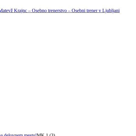
 na delovnem mestu!
MK 1 (3)