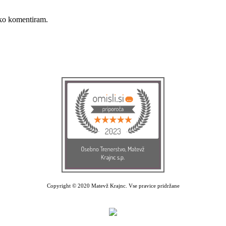
, ko komentiram.
Copyright © 2020 Matevž Krajnc. Vse pravice pridržane
Izdelava spletne strani