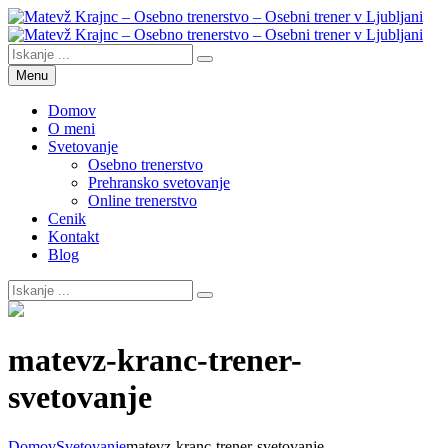
Skip
to
content
Search
Search
Search
Matevž Krajnc – Osebno trenerstvo – Osebni trener v Ljubljani
Osebno trenerstvo
for:
Menu
Domov
O meni
Svetovanje
Osebno trenerstvo
Prehransko svetovanje
Online trenerstvo
Cenik
Kontakt
Blog
Search
for:
Overlay
matevz-kranc-trener-
svetovanje
Domov
Svetovanje
matevz-kranc-trener-svetovanje