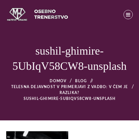
Skip
to
content
Osebno trenerstvo
MATEVŽ KRAJNC – OSEBNO TRENERSTVO – OSEBNI
TRENER V LJUBLJANI
sushil-ghimire-
5UbIqV58CW8-unsplash
DOMOV
BLOG
/
TELESNA DEJAVNOST V PRIMERJAVI Z VADBO: V ČEM JE
RAZLIKA?
SUSHIL-GHIMIRE-5UBIQV58CW8-UNSPLASH