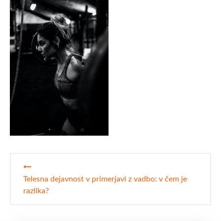
Navigacija
prispevka
Telesna dejavnost v primerjavi z vadbo: v čem je
razlika?