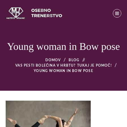
Skip
to
content
Osebno trenerstvo
MATEVŽ KRAJNC – OSEBNO TRENERSTVO – OSEBNI
TRENER V LJUBLJANI
Young woman in Bow pose
DOMOV
BLOG
/
VAS PESTI BOLEČINA V HRBTU? TUKAJ JE POMOČ!
YOUNG WOMAN IN BOW POSE