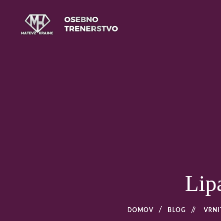
Skip
to
content
Osebno trenerstvo
MATEVŽ KRAJNC – OS
LJUBLJANI
Lip
DOMOV
BLOG
/
VRNI