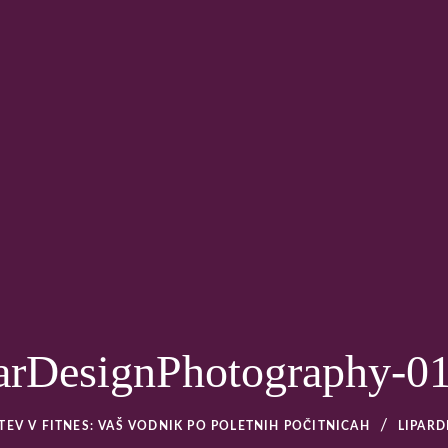
EBNO TRENERSTVO – OS
arDesignPhotography-0
TEV V FITNES: VAŠ VODNIK PO POLETNIH POČITNICAH
LIPAR