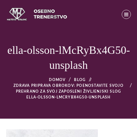
Skip
to
content
Osebno trenerstvo
MATEVŽ KRAJNC – OSEBNO TRENERSTVO – OSEBNI
TRENER V LJUBLJANI
ella-olsson-lMcRyBx4G50-
unsplash
DOMOV
BLOG
/
ZDRAVA PRIPRAVA OBROKOV: POENOSTAVITE SVOJO
PREHRANO ZA SVOJ ZAPOSLENI ŽIVLJENJSKI SLOG
ELLA-OLSSON-LMCRYBX4G50-UNSPLASH