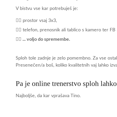
V bistvu vse kar potrebuješ je:
👉🏻 prostor vsaj 3x3,
👉🏻 telefon, prenosnik ali tablico s kamero ter FB 
👉🏻 ... voljo do spremembe.
Sploh tole zadnje je zelo pomembno. Za vse ostale 
Presenečen/a boš, koliko kvalitetnih vaj lahko izv
Pa je online trenerstvo sploh lahk
Najboljše, da kar vprašava Tino.