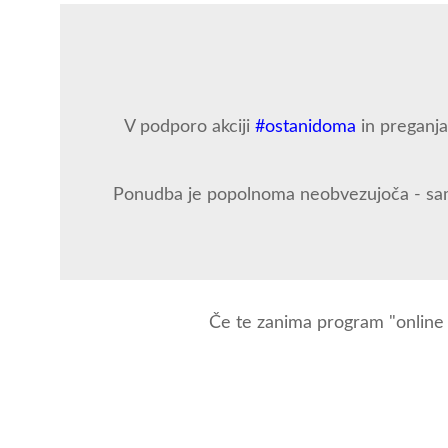
V podporo akciji
#ostanidoma
in preganjan
Ponudba je popolnoma neobvezujoča - sam/a
Če te zanima program "online 