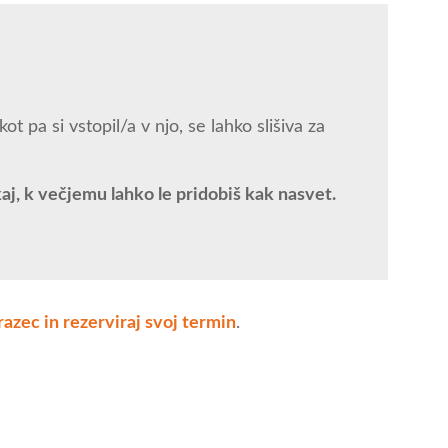
ot pa si vstopil/a v njo, se lahko slišiva za
kaj, k večjemu lahko le pridobiš kak nasvet.
razec in rezerviraj svoj termin
.