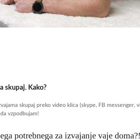
va skupaj. Kako?
izvajama skupaj preko video klica (skype, FB messenger, v
eda vzpodbujam!
ega potrebnega za izvajanje vaje doma?