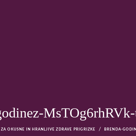
EBNO TRENERSTVO – OS
godinez-MsTOg6rhRVk-
J ZA OKUSNE IN HRANLJIVE ZDRAVE PRIGRIZKE
BRENDA-GODI