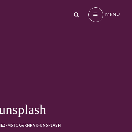
Search
MENU
EBNI TRENER V
unsplash
NEZ-MSTOG6RHRVK-UNSPLASH