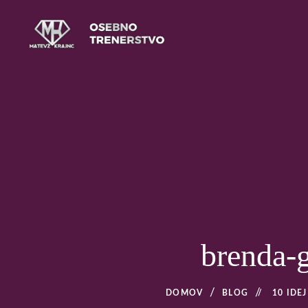
Skip
to
content
Osebno trenerstvo
MATEVŽ KRAJNC – OS
LJUBLJANI
brenda-
DOMOV
BLOG
/
10 IDE