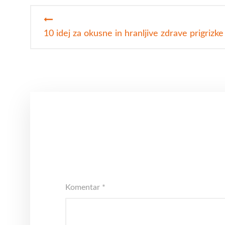
Navigacija
prispevka
10 idej za okusne in hranljive zdrave prigrizke
Komentar
*