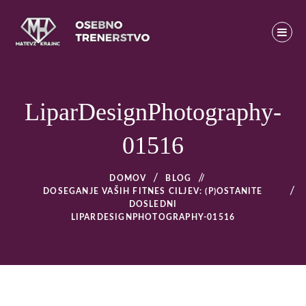
Skip
to
content
Osebno trenerstvo
MATEVŽ KRAJNC – OSEBNO TRENERSTVO – OSEBNI
TRENER V LJUBLJANI
LiparDesignPhotography-
01516
DOMOV
BLOG
/
DOSEGANJE VAŠIH FITNES CILJEV: (P)OSTANITE
DOSLEDNI
LIPARDESIGNPHOTOGRAPHY-01516