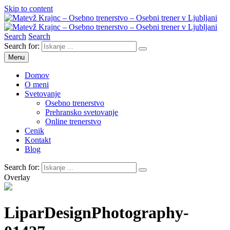
Skip to content
Search
Search
Matevž Krajnc – Osebno trenerstvo – Osebni trener v Ljubljani
Osebno trenerstvo
Search for:
Menu
Domov
O meni
Svetovanje
Osebno trenerstvo
Prehransko svetovanje
Online trenerstvo
Cenik
Kontakt
Blog
Search for:
Overlay
LiparDesignPhotography-