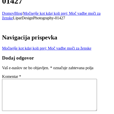
01427
Domov
Blog
/
Močnejše kot kdaj koli prej: Moč vadbe moči za
ženske
LiparDesignPhotography-01427
Navigacija prispevka
Močnejše kot kdaj koli prej: Moč vadbe moči za ženske
Dodaj odgovor
Vaš e-naslov ne bo objavljen.
*
označuje zahtevana polja
Komentar
*