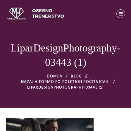
Skip
to
content
Osebno trenerstvo
MATEVŽ KRAJNC – OSEBNO TRENERSTVO – OSEBNI
TRENER V LJUBLJANI
LiparDesignPhotography-
03443 (1)
DOMOV
BLOG
/
NAZAJ V FORMO PO POLETNIH POČITNICAH!
LIPARDESIGNPHOTOGRAPHY-03443 (1)