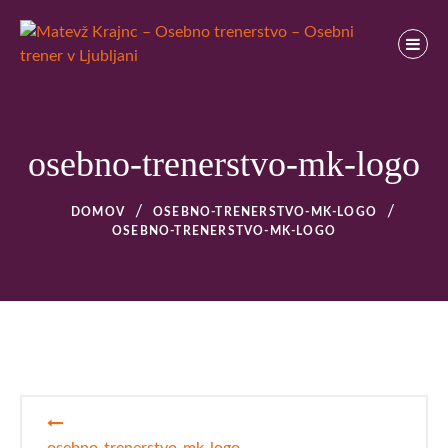
Skip
to
content
Osebno trenerstvo
MATEVŽ KRAJNC – OSEBNO TRENERSTVO – OSEBNI
TRENER V LJUBLJANI
osebno-trenerstvo-mk-logo
DOMOV
OSEBNO-TRENERSTVO-MK-LOGO
OSEBNO-TRENERSTVO-MK-LOGO
Navigacija
prispevka