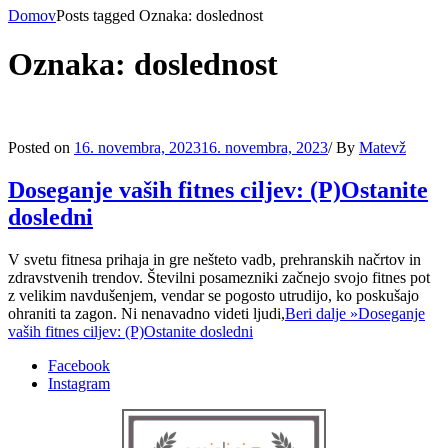
Domov
Posts tagged
Oznaka:
doslednost
Oznaka:
doslednost
Posted on
16. novembra, 2023
16. novembra, 2023
/
By
Matevž
Doseganje vaših fitnes ciljev: (P)Ostanite
dosledni
V svetu fitnesa prihaja in gre nešteto vadb, prehranskih načrtov in
zdravstvenih trendov. Številni posamezniki začnejo svojo fitnes pot
z velikim navdušenjem, vendar se pogosto utrudijo, ko poskušajo
ohraniti ta zagon. Ni nenavadno videti ljudi,
Beri dalje »
Doseganje
vaših fitnes ciljev: (P)Ostanite dosledni
Facebook
Instagram