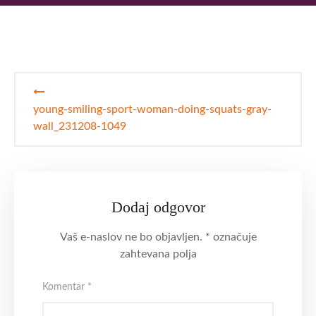
Navigacija
prispevka
young-smiling-sport-woman-doing-squats-gray-
wall_231208-1049
Dodaj odgovor
Vaš e-naslov ne bo objavljen.
*
označuje
zahtevana polja
Komentar
*