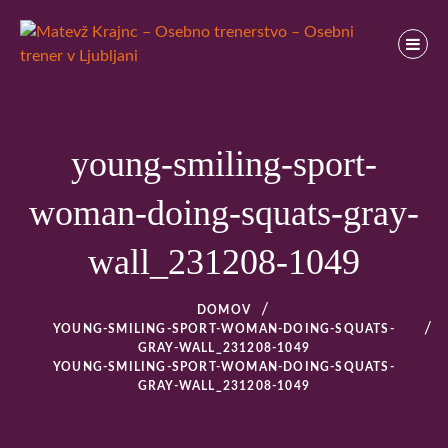
Skip
to
content
Osebno trenerstvo
MATEVŽ KRAJNC – OSEBNO TRENERSTVO – OSEBNI
TRENER V LJUBLJANI
young-smiling-sport-
woman-doing-squats-gray-
wall_231208-1049
DOMOV
YOUNG-SMILING-SPORT-WOMAN-DOING-SQUATS-
GRAY-WALL_231208-1049
YOUNG-SMILING-SPORT-WOMAN-DOING-SQUATS-
GRAY-WALL_231208-1049