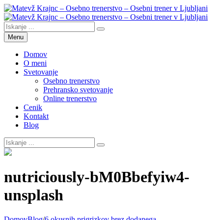
Skip
to
content
Search
Search
Search
Matevž Krajnc – Osebno trenerstvo – Osebni trener v Ljubljani
Osebno trenerstvo
for:
Menu
Domov
O meni
Svetovanje
Osebno trenerstvo
Prehransko svetovanje
Online trenerstvo
Cenik
Kontakt
Blog
Search
for:
Overlay
nutriciously-bM0Bbefyiw4-
unsplash
Domov
Blog
/
6 okusnih prigrizkov brez dodanega