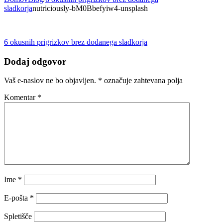
sladkorja
nutriciously-bM0Bbefyiw4-unsplash
Navigacija
6 okusnih prigrizkov brez dodanega sladkorja
prispevka
Dodaj odgovor
Vaš e-naslov ne bo objavljen.
*
označuje zahtevana polja
Komentar
*
Ime
*
E-pošta
*
Spletišče