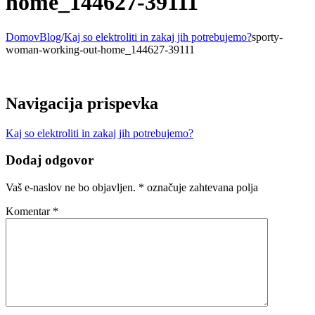
home_144627-39111
Domov
Blog
/
Kaj so elektroliti in zakaj jih potrebujemo?
sporty-
woman-working-out-home_144627-39111
Navigacija prispevka
Kaj so elektroliti in zakaj jih potrebujemo?
Dodaj odgovor
Vaš e-naslov ne bo objavljen.
*
označuje zahtevana polja
Komentar
*