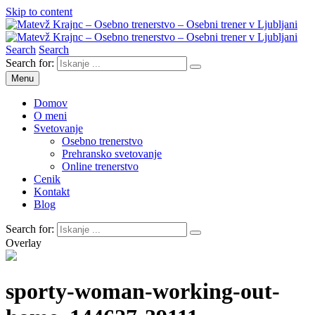
Skip to content
Search
Search
Matevž Krajnc – Osebno trenerstvo – Osebni trener v Ljubljani
Osebno trenerstvo
Search for:
Menu
Domov
O meni
Svetovanje
Osebno trenerstvo
Prehransko svetovanje
Online trenerstvo
Cenik
Kontakt
Blog
Search for:
Overlay
sporty-woman-working-out-