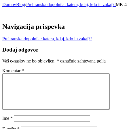
Domov
Blog
/
Prehranska dopolnila: katera, kdaj, kdo in zakaj?!
MK 4
Navigacija prispevka
Prehranska dopolnila: katera, kdaj, kdo in zakaj?!
Dodaj odgovor
Vaš e-naslov ne bo objavljen.
*
označuje zahtevana polja
Komentar
*
Ime
*
E-pošta
*