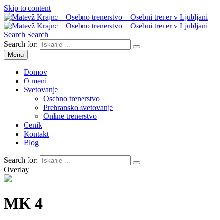
Skip to content
Search
Search
Matevž Krajnc – Osebno trenerstvo – Osebni trener v Ljubljani
Osebno trenerstvo
Search for:
Menu
Domov
O meni
Svetovanje
Osebno trenerstvo
Prehransko svetovanje
Online trenerstvo
Cenik
Kontakt
Blog
Search for:
Overlay
MK 4