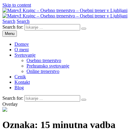
Skip to content
Search
Search
Matevž Krajnc – Osebno trenerstvo – Osebni trener v Ljubljani
Osebno trenerstvo
Search for:
Menu
Domov
O meni
Svetovanje
Osebno trenerstvo
Prehransko svetovanje
Online trenerstvo
Cenik
Kontakt
Blog
Search for:
Overlay
Oznaka:
15 minutna vadba