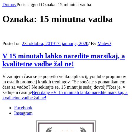
Domov
Posts tagged
Oznaka:
15 minutna vadba
Oznaka:
15 minutna vadba
Posted on
23. oktobra, 2019
17. januarja, 2020
/
By
Matevž
V 15 minutah lahko naredite marsikaj, a
kvalitetne vadbe žal ne!
V zadnjem času se je pojavilo veliko aplikacij, youtube programov
in ostalih promocij kratkih treningov. “Se soočate s pomanjkanjem
časa za vadbo? Ne sekirajte se, 15 minut je sedaj dovolj!”Res je, v
zadnjem času je
Beri dalje »
V 15 minutah lahko naredite marsikaj, a
kvalitetne vadbe žal ne!
Facebook
Instagram