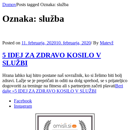
Domov
Posts tagged
Oznaka:
služba
Oznaka:
služba
Posted on
11. februarja, 2020
10. februarja, 2020
/
By
Matevž
5 IDEJ ZA ZDRAVO KOSILO V
SLUŽBI
Hrana lahko kaj hitro postane naš sovražnik, ko si želimo biti bolj
zdravi. Lažje se je prepričati in oditi na dolg sprehod, se s prijateljico
dogovoriti za treninge na fitnesu ali s partnerjem začeti plavati
Beri
dalje »
5 IDEJ ZA ZDRAVO KOSILO V SLUŽBI
Facebook
Instagram