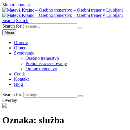
Skip to content
Search
Search
Matevž Krajnc – Osebno trenerstvo – Osebni trener v Ljubljani
Osebno trenerstvo
Search for:
Menu
Domov
O meni
Svetovanje
Osebno trenerstvo
Prehransko svetovanje
Online trenerstvo
Cenik
Kontakt
Blog
Search for:
Overlay
Oznaka:
služba