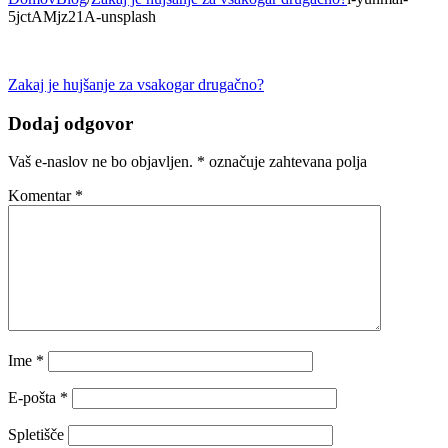
5jctAMjz21A-unsplash
Navigacija
Zakaj je hujšanje za vsakogar drugačno?
prispevka
Dodaj odgovor
Vaš e-naslov ne bo objavljen.
*
označuje zahtevana polja
Komentar
*
Ime
*
E-pošta
*
Spletišče