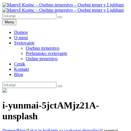
Skip
to
content
Search
Search
Search
Matevž Krajnc – Osebno trenerstvo – Osebni trener v Ljubljani
Osebno trenerstvo
for:
Menu
Domov
O meni
Svetovanje
Osebno trenerstvo
Prehransko svetovanje
Online trenerstvo
Cenik
Kontakt
Blog
Search
for:
Overlay
i-yunmai-5jctAMjz21A-
unsplash
Domov
Blog
/
Zakaj je hujšanje za vsakogar drugačno?
i-yunmai-