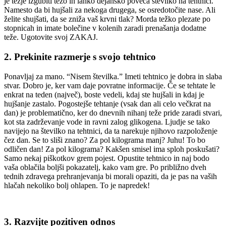
je težje izgubiti težo in lahko dejansko poveča številko na tehtnici.
Namesto da bi hujšali za nekoga drugega, se osredotočite nase. Ali
želite shujšati, da se zniža vaš krvni tlak? Morda težko plezate po
stopnicah in imate bolečine v kolenih zaradi prenašanja dodatne
teže. Ugotovite svoj ZAKAJ.
2. Prekinite razmerje s svojo tehtnico
Ponavljaj za mano. “Nisem številka.” Imeti tehtnico je dobra in slaba
stvar. Dobro je, ker vam daje povratne informacije. Če se tehtate le
enkrat na teden (največ), boste vedeli, kdaj ste hujšali in kdaj je
hujšanje zastalo. Pogostejše tehtanje (vsak dan ali celo večkrat na
dan) je problematično, ker do dnevnih nihanj teže pride zaradi stvari,
kot sta zadrževanje vode in ravni zalog glikogena. Ljudje se tako
navijejo na številko na tehtnici, da ta narekuje njihovo razpoloženje
čez dan. Se to sliši znano? Za pol kilograma manj? Juhu! To bo
odličen dan! Za pol kilograma? Kakšen smisel ima sploh poskušati?
Samo nekaj piškotkov grem pojest. Opustite tehtnico in naj bodo
vaša oblačila boljši pokazatelj, kako vam gre. Po približno dveh
tednih zdravega prehranjevanja bi morali opaziti, da je pas na vaših
hlačah nekoliko bolj ohlapen. To je napredek!
3. Razvijte pozitiven odnos