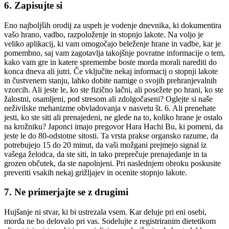
6. Zapisujte si
Eno najboljših orodij za uspeh je vodenje dnevnika, ki dokumentira
vašo hrano, vadbo, razpoloženje in stopnjo lakote. Na voljo je
veliko aplikacij, ki vam omogočajo beleženje hrane in vadbe, kar je
pomembno, saj vam zagotavlja takojšnje povratne informacije o tem,
kako vam gre in katere spremembe boste morda morali narediti do
konca dneva ali jutri. Če vključite nekaj informacij o stopnji lakote
in čustvenem stanju, lahko dobite namige o svojih prehranjevalnih
vzorcih. Ali jeste le, ko ste fizično lačni, ali posežete po hrani, ko ste
žalostni, osamljeni, pod stresom ali zdolgočaseni? Oglejte si naše
neživilske mehanizme obvladovanja v nasvetu št. 6. Ali prenehate
jesti, ko ste siti ali prenajedeni, ne glede na to, koliko hrane je ostalo
na krožniku? Japonci imajo pregovor Hara Hachi Bu, ki pomeni, da
jeste le do 80-odstotne sitosti. Ta vrsta prakse organsko razume, da
potrebujejo 15 do 20 minut, da vaši možgani prejmejo signal iz
vašega želodca, da ste siti, in tako preprečuje prenajedanje in ta
grozen občutek, da ste napolnjeni. Pri naslednjem obroku poskusite
preveriti vsakih nekaj grižljajev in ocenite stopnjo lakote.
7. Ne primerjajte se z drugimi
Hujšanje ni stvar, ki bi ustrezala vsem. Kar deluje pri eni osebi,
morda ne bo delovalo pri vas. Sodelujte z registriranim dietetikom