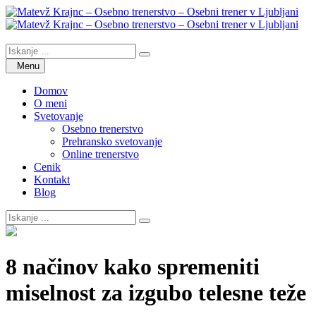
Skip
to
content
Search
Search
Matevž Krajnc – Osebno trenerstvo – Osebni trener v Ljubljani
Osebno trenerstvo
Search
for:
Menu
Domov
O meni
Svetovanje
Osebno trenerstvo
Prehransko svetovanje
Online trenerstvo
Cenik
Kontakt
Blog
Search
for:
Overlay
8 načinov kako spremeniti
miselnost za izgubo telesne teže