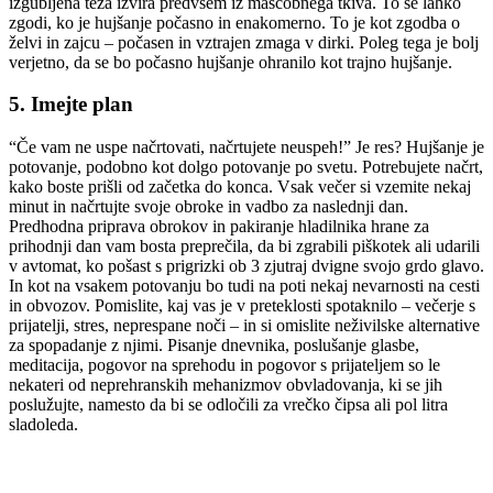
izgubljena teža izvira predvsem iz maščobnega tkiva. To se lahko
zgodi, ko je hujšanje počasno in enakomerno. To je kot zgodba o
želvi in zajcu – počasen in vztrajen zmaga v dirki. Poleg tega je bolj
verjetno, da se bo počasno hujšanje ohranilo kot trajno hujšanje.
5. Imejte plan
“Če vam ne uspe načrtovati, načrtujete neuspeh!” Je res? Hujšanje je
potovanje, podobno kot dolgo potovanje po svetu. Potrebujete načrt,
kako boste prišli od začetka do konca. Vsak večer si vzemite nekaj
minut in načrtujte svoje obroke in vadbo za naslednji dan.
Predhodna priprava obrokov in pakiranje hladilnika hrane za
prihodnji dan vam bosta preprečila, da bi zgrabili piškotek ali udarili
v avtomat, ko pošast s prigrizki ob 3 zjutraj dvigne svojo grdo glavo.
In kot na vsakem potovanju bo tudi na poti nekaj nevarnosti na cesti
in obvozov. Pomislite, kaj vas je v preteklosti spotaknilo – večerje s
prijatelji, stres, neprespane noči – in si omislite neživilske alternative
za spopadanje z njimi. Pisanje dnevnika, poslušanje glasbe,
meditacija, pogovor na sprehodu in pogovor s prijateljem so le
nekateri od neprehranskih mehanizmov obvladovanja, ki se jih
poslužujte, namesto da bi se odločili za vrečko čipsa ali pol litra
sladoleda.