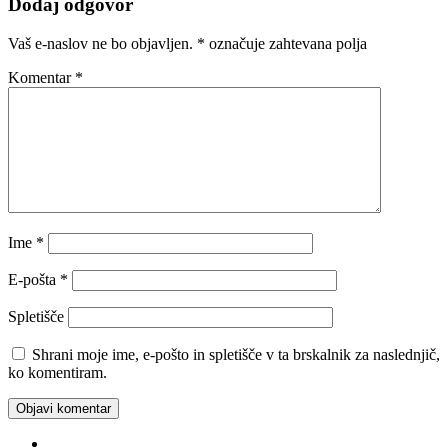
Dodaj odgovor
Vaš e-naslov ne bo objavljen.
*
označuje zahtevana polja
Komentar
*
Ime
*
E-pošta
*
Spletišče
Shrani moje ime, e-pošto in spletišče v ta brskalnik za naslednjič,
ko komentiram.
Facebook