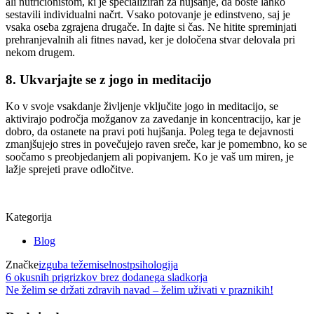
ali nutricionistom, ki je specializiran za hujšanje, da boste lahko
sestavili individualni načrt. Vsako potovanje je edinstveno, saj je
vsaka oseba zgrajena drugače. In dajte si čas. Ne hitite spreminjati
prehranjevalnih ali fitnes navad, ker je določena stvar delovala pri
nekom drugem.
8. Ukvarjajte se z jogo in meditacijo
Ko v svoje vsakdanje življenje vključite jogo in meditacijo, se
aktivirajo področja možganov za zavedanje in koncentracijo, kar je
dobro, da ostanete na pravi poti hujšanja. Poleg tega te dejavnosti
zmanjšujejo stres in povečujejo raven sreče, kar je pomembno, ko se
soočamo s preobjedanjem ali popivanjem. Ko je vaš um miren, je
lažje sprejeti prave odločitve.
Kategorija
Blog
Značke
izguba teže
miselnost
psihologija
Navigacija
6 okusnih prigrizkov brez dodanega sladkorja
Ne želim se držati zdravih navad – želim uživati ​​v praznikih!
prispevka