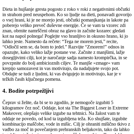
Dieta in hujšanje gresta pogosto z roko v roki z negativnimi občutki
in strahom pred neuspehom. Ko so ljudje na dieti, ponavadi govorijo
o vsej hrani, ki je ne morejo jesti, občutki pomanjkanja in lakote pa
poberejo veliko preveč duševne energije. Če se vam ta vzorec zdi
znan, obrnite namrščeni obraz na glavo in začnite kozarec gledati
kot na napol polnega! Poglejte vso hranljivo in okusno hrano, ki jo
lahko jeste. Namesto da rečete: “Tega ne morem jesti,” recite,
“Odločil sem se, da bom to jedel.” Razvijte “Zmorem!” odnos in
opazujte, kako veliko lažje postane vse. Začnite z manjšimi, lažje
dosegljivimi cilji, kot je naročanje sadja namesto krompirčka, in se
povzpnite do bolj ambicioznih ciljev. Te manjše »zmage« vam
krepijo samozavest in vas motivirajo, da nadaljujete svojo pot.
Obdajte se tudi z ljudmi, ki vas dvigujejo in motivirajo, kar je v
težkih časih ključnega pomena.
4. Bodite potrpežljivi
Čeprav si želite, da bi se to zgodilo, je nemogoče izgubiti 5
kilogramov čez noč. Oddaje, kot sta The Biggest Loser in Extreme
Makeover, olepšajo velike izgube na tehtnici. Na žalost vam te
oddaje ne povedo, od kod ta izgubljena teža. Ko shujšate, izgubite
kombinacijo maščobe, vode in mišic. Cilj je ohraniti mišično tkivo z
vadbo za moč in povečanjem prehranskih beljakovin, tako da lahko