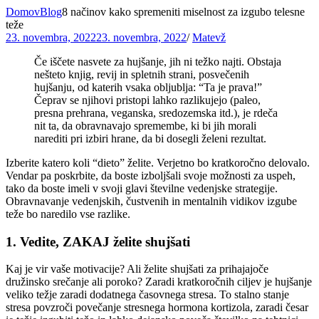
Domov
Blog
8 načinov kako spremeniti miselnost za izgubo telesne
teže
Posted
By
23. novembra, 2022
23. novembra, 2022
/
Matevž
on
Če iščete nasvete za hujšanje, jih ni težko najti. Obstaja
nešteto knjig, revij in spletnih strani, posvečenih
hujšanju, od katerih vsaka obljublja: “Ta je prava!”
Čeprav se njihovi pristopi lahko razlikujejo (paleo,
presna prehrana, veganska, sredozemska itd.), je rdeča
nit ta, da obravnavajo spremembe, ki bi jih morali
narediti pri izbiri hrane, da bi dosegli želeni rezultat.
Izberite katero koli “dieto” želite. Verjetno bo kratkoročno delovalo.
Vendar pa poskrbite, da boste izboljšali svoje možnosti za uspeh,
tako da boste imeli v svoji glavi številne vedenjske strategije.
Obravnavanje vedenjskih, čustvenih in mentalnih vidikov izgube
teže bo naredilo vse razlike.
1. Vedite, ZAKAJ želite shujšati
Kaj je vir vaše motivacije? Ali želite shujšati za prihajajoče
družinsko srečanje ali poroko? Zaradi kratkoročnih ciljev je hujšanje
veliko težje zaradi dodatnega časovnega stresa. To stalno stanje
stresa povzroči povečanje stresnega hormona kortizola, zaradi česar