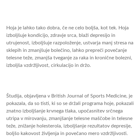
Hoja je lahko tako dobra, če ne celo boljša, kot tek. Hoja
izboljšuje kondicijo, zdravje srca, blaži depresijo in
utrujenost, izboljšuje razpoloženje, ustvarja manj stresa na
sklepih in zmanjšuje bolečino, lahko prepreči povečanje
telesne teže, zmanjša tveganje za raka in kronične bolezni,
izboljša vzdržljivost, cirkulacijo in držo.
Študija, objavljena v British Journal of Sports Medicine, je
pokazala, da so tisti, ki so se držali programa hoje, pokazali
znatno izboljšanje krvnega tlaka, upočasnitev srčnega
utripa v mirovanju, zmanjšanje telesne maščobe in telesne
teže, znižanje holesterola, izboljšanje rezultatov depresije,
boljšo kakovost življenja in povečano mero vzdržljivosti.