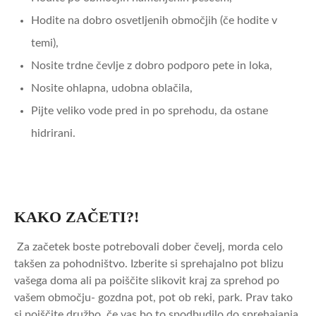
Hodite na dobro osvetljenih območjih (če hodite v
temi),
Nosite trdne čevlje z dobro podporo pete in loka,
Nosite ohlapna, udobna oblačila,
Pijte veliko vode pred in po sprehodu, da ostane
hidrirani.
KAKO ZAČETI?!
Za začetek boste potrebovali dober čevelj, morda celo
takšen za pohodništvo. Izberite si sprehajalno pot blizu
vašega doma ali pa poiščite slikovit kraj za sprehod po
vašem območju- gozdna pot, pot ob reki, park. Prav tako
si poiščite družbo, če vas bo to spodbudilo do sprehajanja.