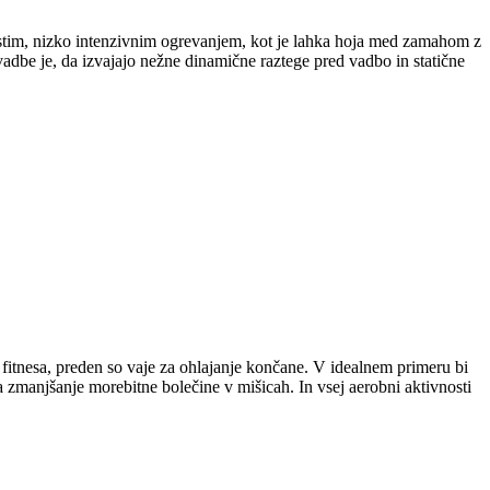
ostim, nizko intenzivnim ogrevanjem, kot je lahka hoja med zamahom z
adbe je, da izvajajo nežne dinamične raztege pred vadbo in statične
 fitnesa, preden so vaje za ohlajanje končane. V idealnem primeru bi
za zmanjšanje morebitne bolečine v mišicah. In vsej aerobni aktivnosti