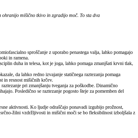
da ohranijo mišično tkivo in zgradijo moč. To sta dva
momiofascialno sproščanje z uporabo penastega valja, lahko pomagajo
 boki in ramena.
sciplin duha in telesa, kot je joga, lahko pomaga zmanjšati krvni tlak,
kazale, da lahko redno izvajanje statičnega raztezanja pomaga
t in resnost mišičnih krčev.
ra raztezanje pri zmanjšanju tveganja za poškodbe. Dinamično
rihajajo. Posledično se raztezanje pogosto šteje za pomemben del
telesne aktivnosti. Ko ljudje odraščajo ponavadi izgubijo prožnost,
rčno-žilni vzdržljivosti in mišični moči se bo fleksibilnost izboljšala z