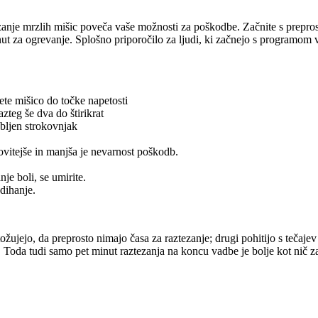
tezanje mrzlih mišic poveča vaše možnosti za poškodbe. Začnite s prepr
t za ogrevanje. Splošno priporočilo za ljudi, ki začnejo s programom v
te mišico do točke napetosti
zteg še dva do štirikrat
bljen strokovnjak
ovitejše in manjša je nevarnost poškodb.
je boli, se umirite.
dihanje.
žujejo, da preprosto nimajo časa za raztezanje; drugi pohitijo s tečajev
sti. Toda tudi samo pet minut raztezanja na koncu vadbe je bolje kot nič 