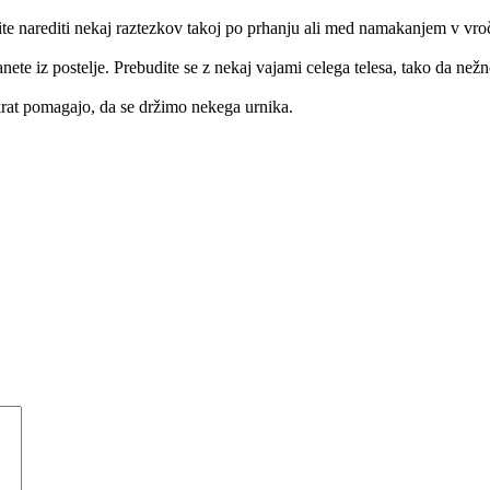
site narediti nekaj raztezkov takoj po prhanju ali med namakanjem v vro
tanete iz postelje. Prebudite se z nekaj vajami celega telesa, tako da n
ikokrat pomagajo, da se držimo nekega urnika.