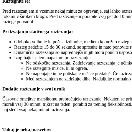
Raztegnite se!
Pred raztezanjem si vzemite nekaj minut za ogrevanje, saj lahko raz
rokami v širokem krogu. Pred raztezanjem porabite vsaj pet do 10 minu
raztege po vadbi.
Pri izvajanju statičnega raztezanja:
Globoko vdihnite in počasi izdihnite, medtem ko nežno raztegne
Razteg zadržite 15 do 30 sekund, se sprostite in nato ponovite ra
Dinamična raztezanja so naprednejša in jih mora poučiti usposo
Izogibajte se tem napakam pri raztezanju:
Ne odskočite raztezanja. Zadrževanje raztezanja je učink
Ne raztegnite mišice, ki ni ogreta.
Ne napenjajte in ne potiskajte mišice predaleč. Če raztezan
Med raztezanjem ne zadržujte diha. Nadaljujte normalno 
Dodajte raztezanje v svoj urnik
Časovne omejitve marsikomu preprečujejo raztezanje. Nekateri se prito
morali vsaj 30 minut, trikrat na teden, porabiti za trening fleksibilno
naj sledi vsaj nekaj minut raztezanja.
Tukaj je nekaj nasvetov: