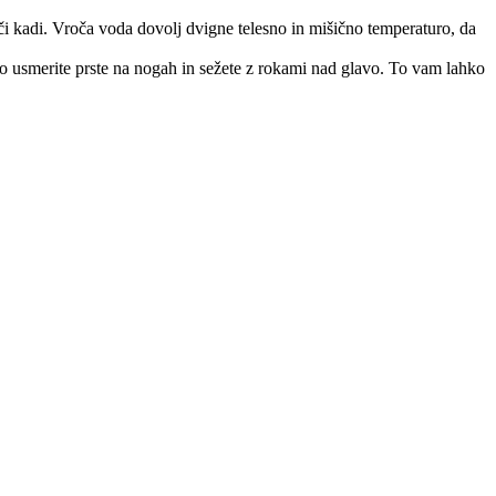
či kadi. Vroča voda dovolj dvigne telesno in mišično temperaturo, da
ežno usmerite prste na nogah in sežete z rokami nad glavo. To vam lahko