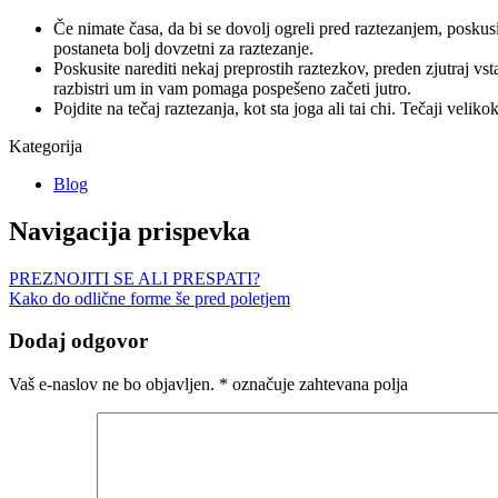
Če nimate časa, da bi se dovolj ogreli pred raztezanjem, posku
postaneta bolj dovzetni za raztezanje.
Poskusite narediti nekaj preprostih raztezkov, preden zjutraj vs
razbistri um in vam pomaga pospešeno začeti jutro.
Pojdite na tečaj raztezanja, kot sta joga ali tai chi. Tečaji vel
Kategorija
Blog
Navigacija prispevka
PREZNOJITI SE ALI PRESPATI?
Kako do odlične forme še pred poletjem
Dodaj odgovor
Vaš e-naslov ne bo objavljen.
*
označuje zahtevana polja