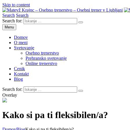
Skip to content
Search
Search
Matevž Krajnc – Osebno trenerstvo – Osebni trener v Ljubljani
Osebno trenerstvo
Search for:
Menu
Domov
O meni
Svetovanje
Osebno trenerstvo
Prehransko svetovanje
Online trenerstvo
Cenik
Kontakt
Blog
Search for:
Overlay
Kako si pa ti fleksibilen/a?
Domov
Blog
Kako si pa ti fleksibilen/a?