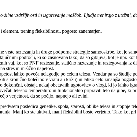
o-žilne vzdržljivosti in izgorevanje maščob. Ljudje trenirajo z utežmi, 
ji element, trening fleksibilnosti, pogosto zanemarjen.
ne vrste raztezanja in druge podporne strategije samooskrbe, kot je sa
ključnimi področji, ki so zasnovana tako, da so gibljiva, kot je npr. kot
ih vaj, kot so PNF raztezanje, statično raztezanje in raztegovanja iz di
a na stres in mišično napetost.
etost lahko poveča nelagodje po celem telesu. Vendar pa so študije po
kih s kronično bolečino v vratu ali križu) in lahko celo zmanjša pogostos
o dokončni, obstaja nekaj obetavnih ugotovitev o vlogi, ki jo lahko ig
večati telesno temperaturo in funkcionalno pripraviti telo na gibe, ki p
čjo verjetnost, da se počijo, napnejo ali zvini.
je predvsem posledica genetike, spola, starosti, oblike telesa in stopnje 
nja. Manj ko ste aktivni, manj fleksibilni boste verjetno. Tako kot pri s