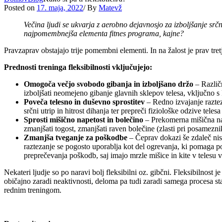
Posted on
17. maja, 2022
/
By
Matevž
Večina ljudi se ukvarja z aerobno dejavnosjo za izboljšanje srčn
najpomembnejša elementa fitnes programa, kajne?
Pravzaprav obstajajo trije pomembni elementi. In na žalost je prav tret
Prednosti treninga fleksibilnosti vključujejo:
Omogoča večjo svobodo gibanja in izboljšano držo
– Različ
izboljšati neomejeno gibanje glavnih sklepov telesa, vključno s 
Poveča telesno in duševno sprostitev
– Redno izvajanje raztezn
srčni utrip in hitrost dihanja ter prepreči fiziološke odzive teles
Sprosti mišično napetost in bolečino
– Prekomerna mišična nap
zmanjšati togost, zmanjšati raven bolečine (zlasti pri posamezni
Zmanjša tveganje za poškodbe
– Čeprav dokazi še zdaleč nis
raztezanje se pogosto uporablja kot del ogrevanja, ki pomaga po
preprečevanja poškodb, saj imajo mrzle mišice in kite v telesu ve
Nekateri ljudje so po naravi bolj fleksibilni oz. gibčni. Fleksibilnost 
običajno zaradi neaktivnosti, deloma pa tudi zaradi samega procesa stara
rednim treningom.