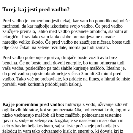
Torej, kaj jesti pred vadbo?
Pred vadbo je pomembno jesti nekaj, kar vam bo ponudilo najboljše
možnosti, da kar najbolje izkoristite svojo vadbo. Če pred vadbo
zaužijete premalo, lahko med vadbo postanete omotični, slabotni ali
letargični. Prav tako vam lahko slabe prehranjevalne navade
naredijo veliko škodo. Če pred vadbo ne zaužijete ničesar, boste tudi
dlje časa čakali na želene rezultate, morda pa tudi zaman.
Pred vadbo potrebujete gorivo, drugače boste vozili avto brez
bencina. Če ne boste imeli dovolj energije, bo temu primerna tudi
vaša vadba, posledično pa tudi slabše kurjenje maščob. Idealno je,
da pred vadbo pojeste obrok nekje v času 3 ur ali 30 minut pred
vadbo. Tako več ne prebavljate, ko pridete na fitnes, a hkrati še niste
porabili vseh koristnih pridobljenih kalorij.
Kaj je pomembno pred vadbo:
hidracija z vodo, uživanje zdravih
ogljikovih hidratov, kot so ponozrnata žita, polnozrnat kruh, jogurt z
nizko vsebnostjo maščob ali brez maščob, polnozrnate testenine,
rjavi riž, sadje in zelenjava. Izogibajte se nasičenim maščobam in
celo zdravim beljakovinam, saj se le-te počasneje prebavljajo v
želodcu in vam tako odvzamejo kisik in energijo, ki dovaja kri iz