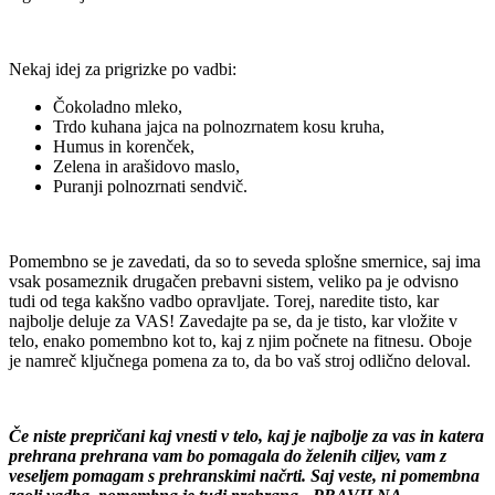
Nekaj idej za prigrizke po vadbi:
Čokoladno mleko,
Trdo kuhana jajca na polnozrnatem kosu kruha,
Humus in korenček,
Zelena in arašidovo maslo,
Puranji polnozrnati sendvič.
Pomembno se je zavedati, da so to seveda splošne smernice, saj ima
vsak posameznik drugačen prebavni sistem, veliko pa je odvisno
tudi od tega kakšno vadbo opravljate. Torej, naredite tisto, kar
najbolje deluje za VAS! Zavedajte pa se, da je tisto, kar vložite v
telo, enako pomembno kot to, kaj z njim počnete na fitnesu. Oboje
je namreč ključnega pomena za to, da bo vaš stroj odlično deloval.
Če niste prepričani kaj vnesti v telo, kaj je najbolje za vas in katera
prehrana prehrana vam bo pomagala do želenih ciljev, vam z
veseljem pomagam s prehranskimi načrti. Saj veste, ni pomembna