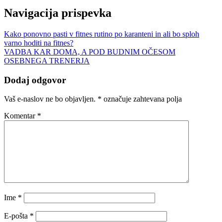
Navigacija prispevka
Kako ponovno pasti v fitnes rutino po karanteni in ali bo sploh
varno hoditi na fitnes?
VADBA KAR DOMA, A POD BUDNIM OČESOM
OSEBNEGA TRENERJA
Dodaj odgovor
Vaš e-naslov ne bo objavljen.
*
označuje zahtevana polja
Komentar
*
Ime
*
E-pošta
*