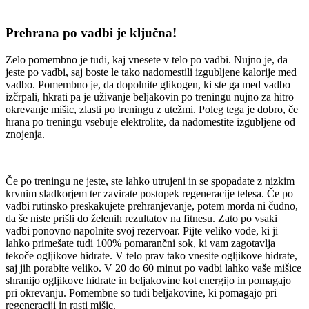
Prehrana po vadbi je ključna!
Zelo pomembno je tudi, kaj vnesete v telo po vadbi. Nujno je, da
jeste po vadbi, saj boste le tako nadomestili izgubljene kalorije med
vadbo. Pomembno je, da dopolnite glikogen, ki ste ga med vadbo
izčrpali, hkrati pa je uživanje beljakovin po treningu nujno za hitro
okrevanje mišic, zlasti po treningu z utežmi. Poleg tega je dobro, če
hrana po treningu vsebuje elektrolite, da nadomestite izgubljene od
znojenja.
Če po treningu ne jeste, ste lahko utrujeni in se spopadate z nizkim
krvnim sladkorjem ter zavirate postopek regeneracije telesa. Če po
vadbi rutinsko preskakujete prehranjevanje, potem morda ni čudno,
da še niste prišli do želenih rezultatov na fitnesu. Zato po vsaki
vadbi ponovno napolnite svoj rezervoar. Pijte veliko vode, ki ji
lahko primešate tudi 100% pomarančni sok, ki vam zagotavlja
tekoče ogljikove hidrate. V telo prav tako vnesite ogljikove hidrate,
saj jih porabite veliko. V 20 do 60 minut po vadbi lahko vaše mišice
shranijo ogljikove hidrate in beljakovine kot energijo in pomagajo
pri okrevanju. Pomembne so tudi beljakovine, ki pomagajo pri
regeneraciji in rasti mišic.