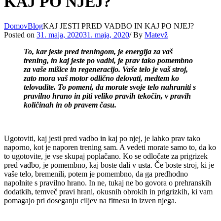
KAJ PO NJEJ?
Domov
Blog
KAJ JESTI PRED VADBO IN KAJ PO NJEJ?
Posted on
31. maja, 2020
31. maja, 2020
/
By
Matevž
To, kar jeste pred treningom, je energija za vaš
trening, in kaj jeste po vadbi, je prav tako pomembno
za vaše mišice in regeneracijo. Vaše telo je vaš stroj,
zato mora vaš motor odlično delovati, medtem ko
telovadite. To pomeni, da morate svoje telo nahraniti s
pravilno hrano in piti veliko pravih tekočin, v pravih
količinah in ob pravem času.
Ugotoviti, kaj jesti pred vadbo in kaj po njej, je lahko prav tako
naporno, kot je naporen trening sam. A vedeti morate samo to, da ko
to ugotovite, je vse skupaj poplačano. Ko se odločate za prigrizek
pred vadbo, je pomembno, kaj boste dali v usta. Če boste stroj, ki je
vaše telo, bremenili, potem je pomembno, da ga predhodno
napolnite s pravilno hrano. In ne, tukaj ne bo govora o prehranskih
dodatkih, temveč pravi hrani, okusnih obrokih in prigrizkih, ki vam
pomagajo pri doseganju ciljev na fitnesu in izven njega.