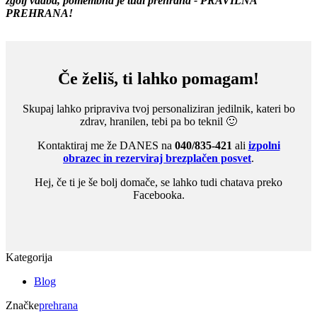
zgolj vadba, pomembna je tudi prehrana - PRAVILNA
PREHRANA!
Če želiš, ti lahko pomagam!
Skupaj lahko pripraviva tvoj personaliziran jedilnik, kateri bo
zdrav, hranilen, tebi pa bo teknil 🙂
Kontaktiraj me že DANES na
040/835-421
ali
izpolni
obrazec in rezerviraj brezplačen posvet
.
Hej, če ti je še bolj domače, se lahko tudi chatava preko
Facebooka.
Kategorija
Blog
Značke
prehrana