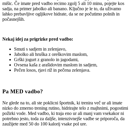
mišic. Če imate pred vadbo recimo zgolj 5 ali 10 minu, pojejte kos
sadja, na primer jabolko ali banano. Ključno je le to, da uživamo
lahko prebavljive ogljikove hidrate, da se ne počutimo polnih in
počasnejših.
Nekaj idej za prigrizke pred vadbo:
Smuti s sadjem in zelenjavo,
Jabolko ali hruška z oreškovim maslom,
Grški jogurt z granolo in jagodami,
Ovsena kaša z arašidovim maslom in sadjem,
Pečen losos, rjavi riž in pečena zelenjava.
Pa MED vadbo?
Ne glede na to, ali ste poklicni športnik, ki trenira več ur ali imate
nizko do zmerno trening rutino, hidrirajte telo z majhnimi, pogostimi
požirki vode. Med vadbo, ki traja eno ur ali manj vam vsekakor ni
potrebno jesto, toda za daljše, intenzivnejše vadbe se priporoča, da
zaužijete med 50 do 100 kalorij vsake pol ure.